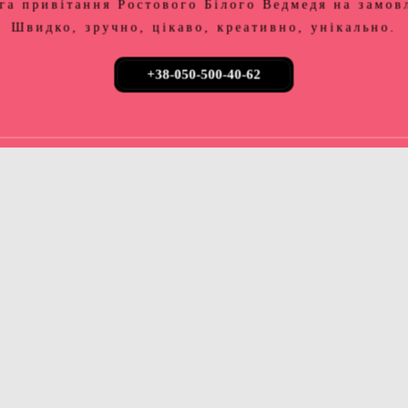
га привітання Ростового Білого Ведмедя на замов
Швидко, зручно, цікаво, креативно, унікально.
+38-050-500-40-62