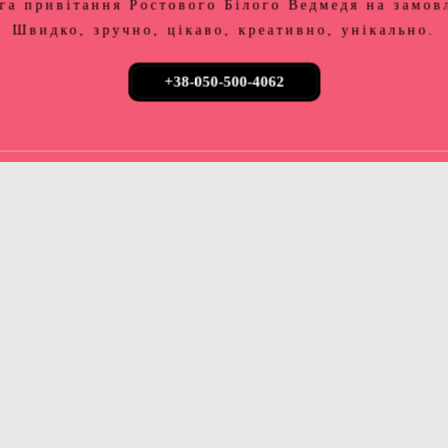
га привітання Ростового Білого Ведмедя на замов
Швидко, зручно, цікаво, креативно, унікально.
+38-050-500-4062