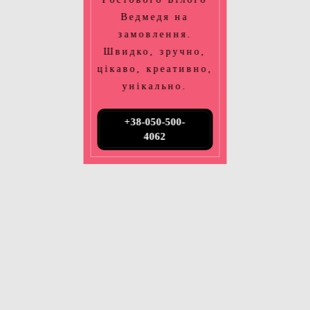
Ведмедя на
замовлення.
Швидко, зручно,
цікаво, креативно,
унікально.
+38-050-500-
4062