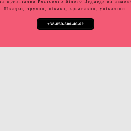
га привітання Ростового Білого Ведмедя на замов
Швидко, зручно, цікаво, креативно, унікально.
+38-050-500-40-62