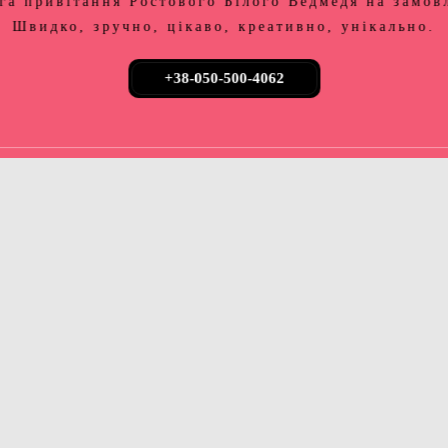
га привітання Ростового Білого Ведмедя на замов
Швидко, зручно, цікаво, креативно, унікально.
+38-050-500-4062