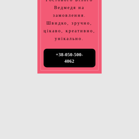
Ведмедя на
замовлення.
Швидко, зручно,
цікаво, креативно,
унікально.
+38-050-500-
4062