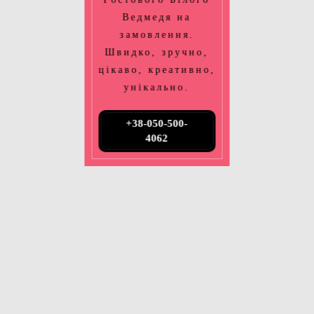
Ведмедя на
замовлення.
Швидко, зручно,
цікаво, креативно,
унікально.
+38-050-500-
4062