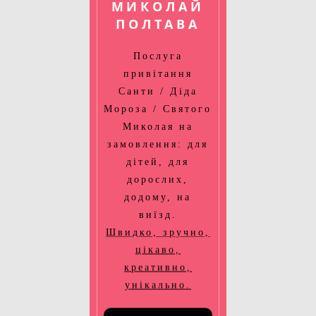
МИКОЛАЙ
ПОЛТАВА
Послуга
привітання
Санти / Діда
Мороза / Святого
Миколая на
замовлення: для
дітей, для
дорослих,
додому, на
виїзд.
Швидко, зручно,
цікаво,
креативно,
унікально.