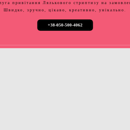
луга привітання Лялькового стриптизу на замовле
Швидко, зручно, цікаво, креативно, унікально.
+38-050-500-4062